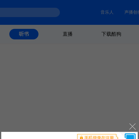
音乐人
声播创
直播
下载酷狗
听书