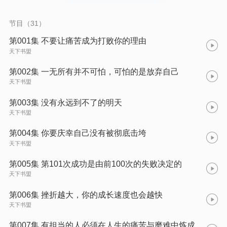
的苦。这本书会让你看到：负着失败的阴影如何倔强成长、如何
从迷茫走向坚定、如何安抚一个人时的无助和恐慌、如何从闪闪
发光的人那得到的启示。从这些故事里，让你学会坚持、学会选
节目（31）
择，给你继续走下去的力量。 【作者简介】 牧原，20世纪70年
代生人，谋生于文化传媒业，专注于策划写作。勤思有得，笔耕
第001集 不要让痛苦成为打败你的理由
不辍，文笔流畅，富含哲理，策划、写作出版作品几十余部，部
天下书盟
分作品多次再版。新浪微博知名博主、心理学家、知名图书策划
人、畅销书作家，擅长策划与撰写心理学、励志类图书，代表作
第002集 一无所有并不可怕，可怕的是放弃自己
有《人生随时要静心》、《交对人做对事》、《淡然》等。 【主
天下书盟
播】 易小知，普通话一级乙等，擅长新闻播音、节目主持、舞台
朗诵、纪录片配音、广播剧策划、电台主播，曾担任三年少儿口
才培训讲师。
第003集 没有永远到不了的明天
天下书盟
第004集 你要庆幸自己没有被彻底击垮
天下书盟
第005集 第101次成功是由前100次的失败决定的
天下书盟
第006集 挫折越大，你的成长速度也会越快
天下书盟
第007集 有担当的人必须在人生的痛苦与磨难中炼成