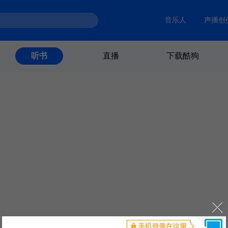
音乐人
声播创
直播
下载酷狗
听书