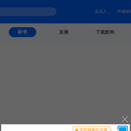
音乐人
声播创
直播
下载酷狗
听书