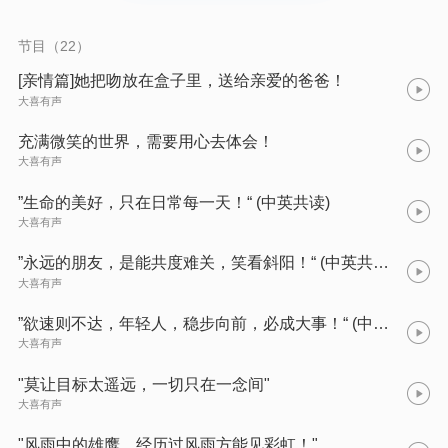
节目（22）
[亲情篇]她把吻放在盒子里，送给亲爱的爸爸！
大喜有声
充满微笑的世界，需要用心去体会！
大喜有声
”生命的美好，只在日常每一天！“ (中英共读)
大喜有声
”永远的朋友，是能共度难关，笑看斜阳！“ (中英共读)
大喜有声
”欲速则不达，年轻人，稳步向前，必成大事！“ (中英共读)
大喜有声
"莫让目标太遥远，一切只在一念间"
大喜有声
"风雨中的雄鹰，经历过风雨方能见彩虹！"