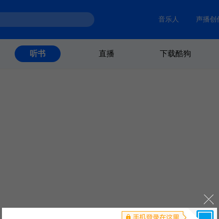
音乐人
声播创
直播
下载酷狗
听书