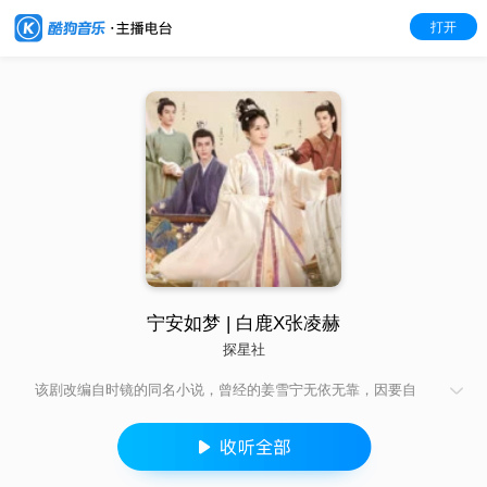
打开
宁安如梦 | 白鹿X张凌赫
探星社
该剧改编自时镜的同名小说，曾经的姜雪宁无依无靠，因要自
保、也因贪婪，她不择手段的谋取权势，处心积虑当上了皇后，
却因此践踏了无数真心，与青梅竹马的小侯爷反目。后，曾受她
救命之恩的当朝帝师谢危竟逼宫谋反，一朝倾覆，皇帝死了，她
真正亏欠在意的清正良臣张遮，也因她身陷囹圄……所幸，她有