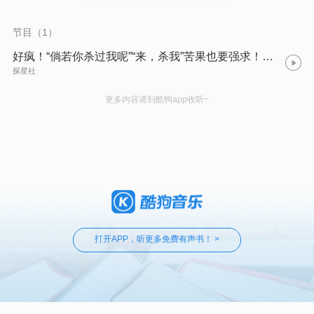
了重获新生的机会。她要坦荡潇洒，再无亏欠。
节目（1）
好疯！“倘若你杀过我呢”“来，杀我”苦果也要强求！谢危疯批我好爱！｜宁安如梦
探星社
更多内容请到酷狗app收听~
打开APP，听更多免费有声书！ >