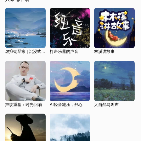
虚拟钢琴家 | 沉浸式助眠轻音
打击乐器的声音
林溪讲故事
声纹重塑：时光回响
AI轻音减压，舒心入梦
大自然鸟叫声