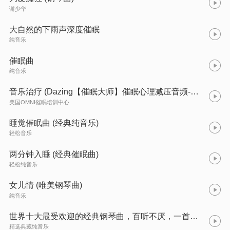
谢少华
大自然的下雨声深度催眠
纯音乐
催眠曲
纯音乐
音乐治疗 (Dazing【催眠大师】催眠心理减压音频-缓解失眠焦虑抑郁)
美国OMNI催眠培训中心
睡觉催眠曲 (经典纯音乐)
轻松音乐
两分钟入睡 (经典催眠曲)
轻松纯音乐
女儿情 (唯美钢琴曲)
纯音乐
世界十大最受欢迎的经典钢琴曲，百听不厌，一首曲子一个故事，一定要看到最后#纯音乐 #钢琴曲 #理查德克莱德曼 #治愈
精选典藏纯音乐