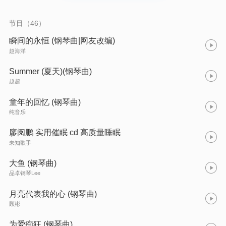
节目（46）
瞬间的永恒 (钢琴曲|网友改编)
赵海洋
Summer (夏天)(钢琴曲)
赵超
童年的回忆 (钢琴曲)
纯音乐
廖阅鹏 实用催眠 cd 高质量睡眠
未知歌手
大鱼 (钢琴曲)
品卓钢琴Lee
月亮代表我的心 (钢琴曲)
顾彬
为爱痴狂 (钢琴曲)