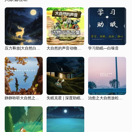
压力释放|大自然白噪音·听觉安抚
大自然的声音动物叫声
学习助眠—白噪音
静静聆听大自然之纯音
失眠克星 | 深度助眠钢琴曲
治愈之大自然放松轻音