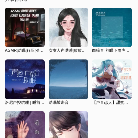
ASMR|助眠|解压|治愈|白噪音|失眠（第2期）
女友人声哄睡|放放的恋爱幻想
白噪音 舒眠下雨声ASMR
洛尼声控哄睡 | 睡前体验馆
助眠敲击音
【声音恋人】甜蜜温柔女友哄睡角色扮演