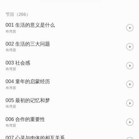
经典著作组成，包含了大师的主要思想，结构严谨、通俗易懂，
处处闪烁着智慧的光芒。在书中，作者相信生命的真谛是可以理
解的，通过正确的方法，每个人都可以实现自我价值，找到属于
节目（266）
自己的幸福。
001 生活的意义是什么
布湾眉
002 生活的三大问题
布湾眉
003 社会感
布湾眉
004 童年的启蒙经历
布湾眉
005 最初的记忆和梦
布湾眉
006 合作的重要性
布湾眉
007 心灵与肉体的相互关系