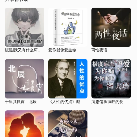
腹黑|我又有什么坏心思呢|哄睡疗愈解压
爱你就像爱生命
两性夜话
千里共良宵—北辰专辑
《人性的优点》戴尔卡耐基
病态偏执疯狂的爱