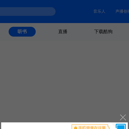
音乐人
声播创
直播
下载酷狗
听书