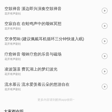
空鼓禅音 溪边即兴演奏空鼓禅音
花开有声剧社
空寂自在 在蛙鸣声中的颂钵冥想
花开有声剧社
空净梵响 (建议佩戴耳机循环三分钟快速入眠)
花开有声剧社
疗愈钵音 颂钵疗愈的乐音与磁场
花开有声剧社
凌波荡漾 费瓦湖上的梦幻波光
花开有声剧社
流水慕云 流水爱羡着云朵的悠游自在
花开有声剧社
更多内容请到酷狗app收听~
大家都在听