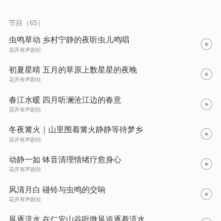
节目（65）
虫鸣草动 乡村宁静的夜听虫儿鸣唱
花开有声剧社
初夏星晴 五月的草原上数星星的夜晚
花开有声剧社
春江水暖 四月听澜沧江边的春意
花开有声剧社
冬夜篝火｜山里围着篝火静静等待梦乡
花开有声剧社
动静一如 钵音清理情绪疗愈身心
花开有声剧社
风清月白 碰铃与虫鸣的交响
花开有声剧社
风逐流水 在仁安山谷听微风追逐着流水