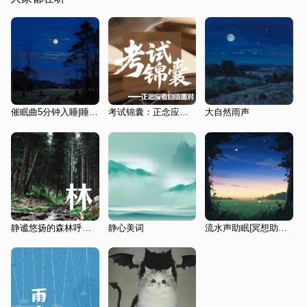
催眠曲5分钟入睡|睡眠曲|放松大脑舒缓解压|安眠曲快速入睡
考试锦囊：正念应考自信面对
大自然雨声
静谧悠扬的森林呼吸 | 哄睡神音 睡到自然醒
静心美词
流水声助眠|冥想助眠|正念放松|深度放松与睡眠|冥想引导