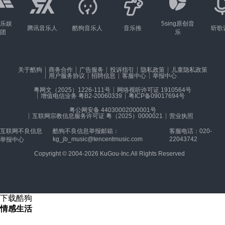
乐娱
5sing原创音
腾讯音乐人
酷狗音乐人
音乐推
听歌
团
乐
关于酷狗
商务合作
广告服务
投诉指引
隐私政策
儿童隐私政策
用户服务协议
招聘信息
客服中心
举报中心
粤网文（2025）1226-111号
网络视听许可证 1910564号
增值电信业务 粤B2-20060339
粤ICP备09017694号
粤公网安备 44030002000001号
互联网宗教信息服务许可证 粤（2025）0000021
营业执照
互联网不良信息
酷狗不良信息举报邮箱：
客服电话：020-
kg_jb_music@tencentmusic.com
22043742
举报中心
Copyright © 2004-2026 KuGou-Inc.All Rights Reserved
下载酷狗
情感生活