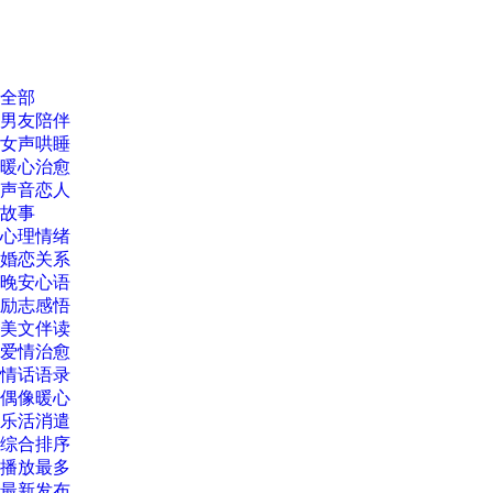
全部
男友陪伴
女声哄睡
暖心治愈
声音恋人
故事
心理情绪
婚恋关系
晚安心语
励志感悟
美文伴读
爱情治愈
情话语录
偶像暖心
乐活消遣
综合排序
播放最多
最新发布