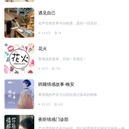
遇见自己
在声音的世界与你相遇，愿你一切安好。
74.8万
79
花火
夜晚虽然孤单，但我一直都在！
60万
735
哄睡情感故事-晚安
希望我的声音可以陪你度过孤单的夜晚
25.5万
162
夜听情感门诊部
产生爱情时是有目标的，我们的爱情是对相应目标的一种