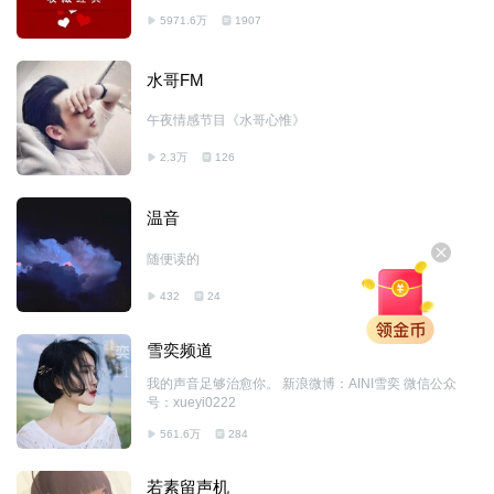
5971.6万
1907
水哥FM
午夜情感节目《水哥心惟》
2.3万
126
温音
随便读的
432
24
雪奕频道
我的声音足够治愈你。 新浪微博：AINI雪奕 微信公众
号：xueyi0222
561.6万
284
若素留声机