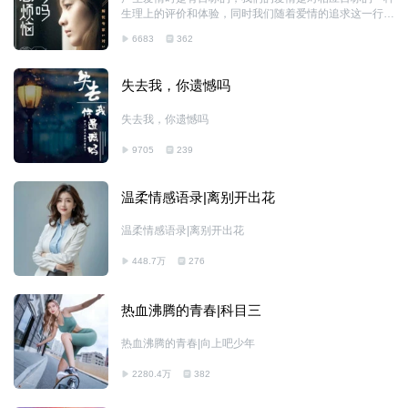
生理上的评价和体验，同时我们随着爱情的追求这一行为
过程的起伏波折，又会产生各种各样感情负载…
6683
362
失去我，你遗憾吗
失去我，你遗憾吗
9705
239
温柔情感语录|离别开出花
温柔情感语录|离别开出花
448.7万
276
热血沸腾的青春|科目三
热血沸腾的青春|向上吧少年
2280.4万
382