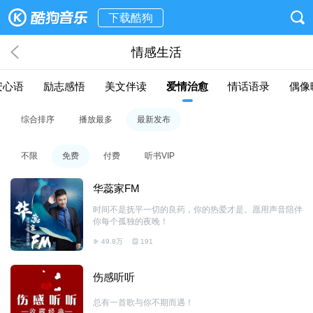
下载酷狗
情感生活
安心语
励志感悟
美文伴读
爱情治愈
情话语录
偶像
综合排序
播放最多
最新发布
不限
免费
付费
听书VIP
华蕊家FM
时间不是抚平一切的良药，你的热爱才是。愿用声音陪伴
你每个孤独的夜晚！
49.8万
191
伤感听听
总有一首歌与你不期而遇！