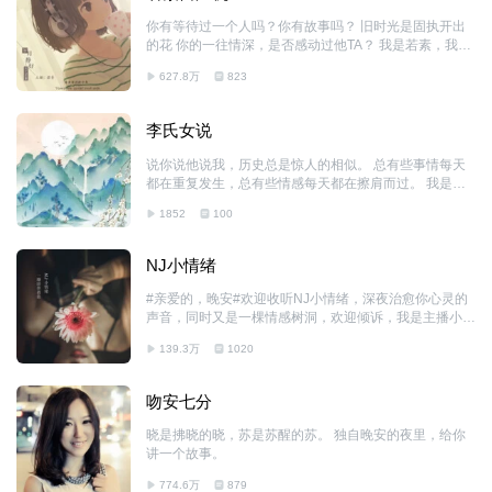
你有等待过一个人吗？你有故事吗？ 旧时光是固执开出
的花 你的一往情深，是否感动过他TA？ 我是若素，我想
做你的情感树洞，你的深情，我会用心聆听 我一直在这
627.8万
823
里等你！
李氏女说
说你说他说我，历史总是惊人的相似。 总有些事情每天
都在重复发生，总有些情感每天都在擦肩而过。 我是木
子，木氏女子。
1852
100
NJ小情绪
#亲爱的，晚安#欢迎收听NJ小情绪，深夜治愈你心灵的
声音，同时又是一棵情感树洞，欢迎倾诉，我是主播小情
绪，我在这儿等着你，每晚九点九，和大家道一声晚安，
139.3万
1020
与你不见不散。
吻安七分
晓是拂晓的晓，苏是苏醒的苏。 独自晚安的夜里，给你
讲一个故事。
774.6万
879