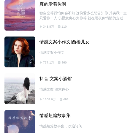
真的爱着你啊
独自空等我怕你会不知 这份爱多么想告知你 其实我一生
只爱你一人 仍愿意痴心为你等 就在雨夜你悄悄的走过 已
占据初恋里我的心 凝望你今天走到我身旁
343.8万
110
情感文案小作文|西楼儿女
情感文案小作文
777.1万
460
抖音|文案小酒馆
情感文案 治愈你心
1368.6万
493
情感短篇故事集
情感短篇故事集，欢迎订阅