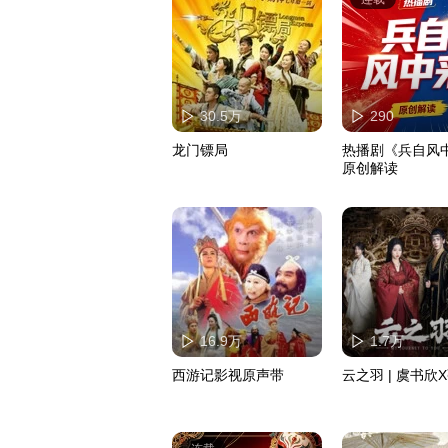
30.5万
290
龙门镖局
热播剧《兵自风
原创解读
16.9万
1.7万
西游记影视原声带
云之羽 | 虞书欣