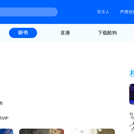
音乐人
声播创
直播
下载酷狗
听书
布
VIP