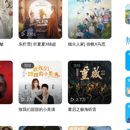
2701
602
任敏
东栏雪| 圻夏夏X锦超
烟火人家| 徐帆X马思
完结
完结
2万
2.7万
致我们甜甜的小美满
重启之极海听雷