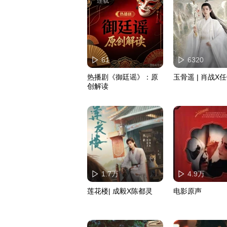
连载
61
6320
热播剧《御廷谣》：原
玉骨遥 | 肖战X
创解读
1.7万
4.9万
莲花楼| 成毅X陈都灵
电影原声