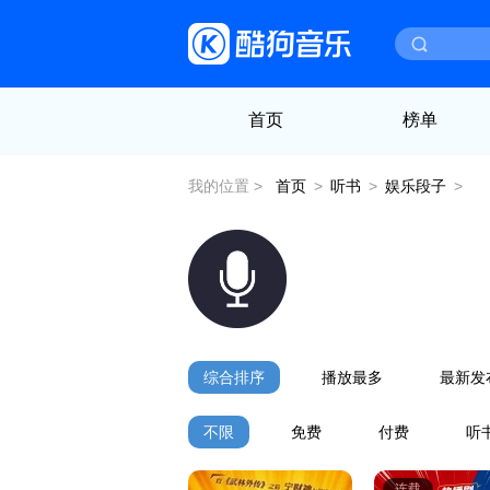
首页
榜单
我的位置 >
首页
>
听书
>
娱乐段子
>
综合排序
播放最多
最新发
不限
免费
付费
听书
连载