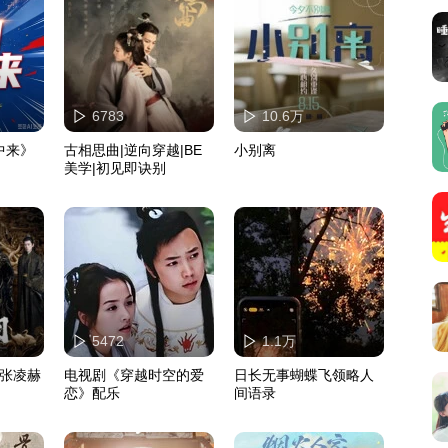
6783
10.6万
中来》
古相思曲|逆向穿越|BE
小别离
美学|初见即诀别
5472
1.1万
X张凌赫
电视剧《穿越时空的爱
日长无事蝴蝶飞领略人
恋》配乐
间语录