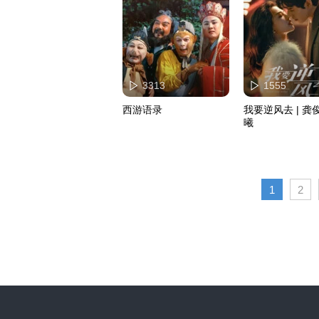
3313
1555
西游语录
我要逆风去 | 龚
曦
1
2