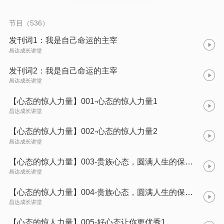
视情绪的力量。 情绪也是心态的一种体现，是一个人内心情感的
一种反映。试想，如果我们拥有从容淡泊的心态，悲伤和懊恼的
情绪还会时常挂在我们脸上吗？愤怒和焦躁还会侵扰我们吗？ 心
节目（536）
态阳光了，情绪自然也就明朗了。所以说，我们要培养积极向上
的心态，发掘其内在的无穷力量，并借助这份强大的力量改变自
发刊词1：我是自己命运的主宰
己的命运，此外，我们还要及时调整我们的情绪，人中获得正向
昌达成长讲堂
力量，转变陷入困境的人生。
发刊词2：我是自己命运的主宰
昌达成长讲堂
【心态的惊人力量】001-心态的惊人力量1
昌达成长讲堂
【心态的惊人力量】002-心态的惊人力量2
昌达成长讲堂
【心态的惊人力量】003-贵族心态，圆满人生的保证1
昌达成长讲堂
【心态的惊人力量】004-贵族心态，圆满人生的保证2
昌达成长讲堂
【心态的惊人力量】005-好心态让你更优秀1