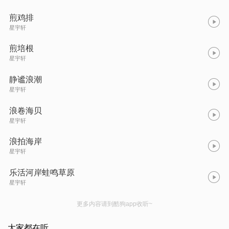
煎鸡排
星宇轩
煎培根
星宇轩
静谧浪潮
星宇轩
浪卷海贝
星宇轩
浪拍海岸
星宇轩
乐活河岸蛙鸣草原
星宇轩
更多内容请到酷狗app收听~
大家都在听