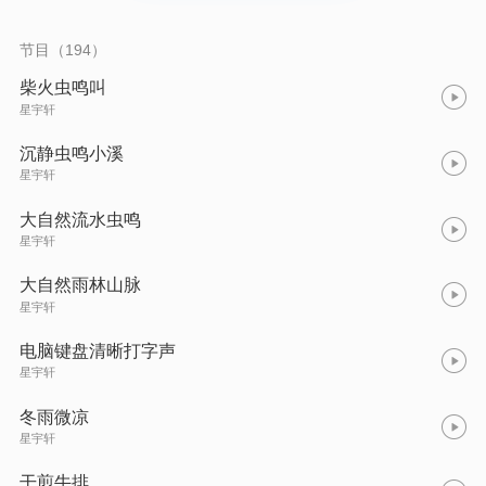
节目（194）
柴火虫鸣叫
星宇轩
沉静虫鸣小溪
星宇轩
大自然流水虫鸣
星宇轩
大自然雨林山脉
星宇轩
电脑键盘清晰打字声
星宇轩
冬雨微凉
星宇轩
干煎牛排