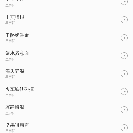
星宇轩
干煎培根
星宇轩
干酪奶香蛋
星宇轩
滚水煮意面
星宇轩
海边静浪
星宇轩
火车铁轨碰撞
星宇轩
寂静海浪
星宇轩
坚果咀嚼声
星宇轩