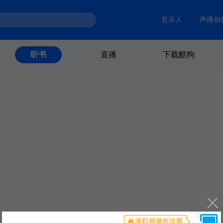
音乐人
声播创
直播
下载酷狗
听书