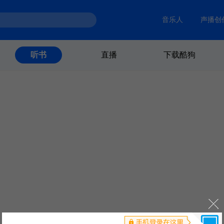
音乐人
声播创
直播
下载酷狗
听书