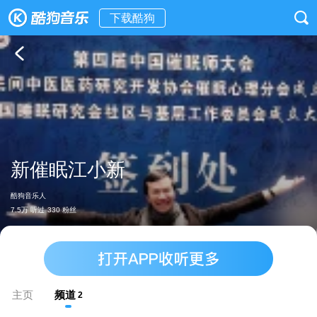
下载酷狗
新催眠江小新
酷狗音乐人
7.5万 听过
330 粉丝
主页
频道
2