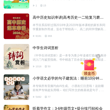
级课本知识点，同步校内进度。精讲课本重难点、计算法
1
15
则、基础应用题，课前预习、课后巩固两相宜，夯实课内
数学基础。 【15 种数学思维专题】 系统讲解鸡兔同笼、
植树问题、年龄问题、行程问题、一笔画等经典题型，传
高中历史知识串讲|高考历史一二轮复习磨耳
授解题底层逻辑，引导孩子学会举一反三，建立完整数学
朵
思维。 课程采用卡通动画形式，结合生活场景讲解知识
本节目系应听过我2018年及2020年版本课程的家长和同
点，语言通俗易懂。5 分钟短时课堂，轻松抓住孩子专注
学重新制作而成，旨在于帮助高一、高二的同学理解高中
力，帮孩子摆脱死记硬背，真正做到理解数学、爱上数
历史课程的需求与知识，配合高三同学进行一二轮复习，
学。
9181
366
帮助各位利用碎片时间来学习基本知识，尤其适合艺术
生、体育生在能够带耳机的情况下进行基础知识的熟悉与
复习 本节目包含但不限于以下内容 一、课本基础知识点
中学生诗词赏析
的逐点解析 二、基本历史常识的串讲 三、高考会涉及的
课本知识之外内容的提升 四、历史逻辑与思考方式 五、
《中学生诗词赏析》是一本专为青少年读者打造的古典诗
历史唯物主义与各种历史观 六、学习方法 七、解题思路
词入门与鉴赏指南。书中精选了百余首适合中学生阅读的
八、各位同学的疑问答疑，可通过留言、私信或者提出比
经典诗词，涵盖从《诗经》、唐诗宋词到明清佳作的历代
较复杂的问题 本节目旨在于帮助高中同学完成学业及考
1016
50
名篇，兼顾文学性、思想性与教育性。 本书以“读懂、品
试，其他朋友也可
味、感悟”为脉络，通过生动易懂的解析、背景知识拓展
和艺术手法赏析，帮助学生突破语言障碍，领略诗词的意
小学语文必学的句子建筑法：睡前10分钟，
境美、情感美和哲理美。每篇诗词均配有“注释”“译文”“赏
搞定作文基础
析”和“思考题”模块，既适合课堂辅助教学，也适合自主阅
本专辑所有音频均由AI生成。 小朋友们注意啦！这款睡
读积累。 此外，书中特别设置“诗人小传”“文化常识”等趣
前有声专辑超实用哦～ 咱们写作文的根基就是句子，本
味栏目，将文学、历史与传统文化融合，激发学生对古典
专辑把造句子变成搭房子超有趣的游戏。 每天睡前花10
诗词的热爱，提升审美能力与人文素养。 —— 这是一把
5492
77
分钟，就能跟着学句子建筑法，我们会先打好句子“地
打开诗词之门的钥匙，愿青少年读
基”，分清句子里的“主角”和它的动作，搭建好简单句子的
小房子。 再慢慢给房子添装饰，加修饰词让句子更生
听着学作文：3-6年级范文+提分技巧轻松会