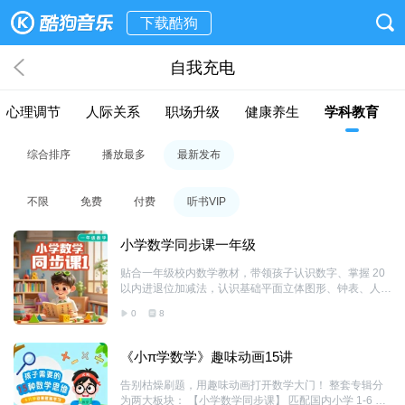
下载酷狗
自我充电
心理调节
人际关系
职场升级
健康养生
学科教育
综合排序
播放最多
最新发布
不限
免费
付费
听书VIP
小学数学同步课一年级
贴合一年级校内数学教材，带领孩子认识数字、掌握 20
以内进退位加减法，认识基础平面立体图形、钟表、人民
币、分类整理。趣味动画把抽象数字生活化，搭建数学入
0
8
门思维，适合新课预习、课后巩固，轻松开启小学数学学
习。
《小π学数学》趣味动画15讲
告别枯燥刷题，用趣味动画打开数学大门！ 整套专辑分
为两大板块： 【小学数学同步课】 匹配国内小学 1-6 年