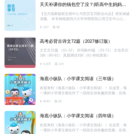
天天补课你的钱包空了没？|听高中生妈妈解
读自主学
【北方国家版权交易中心与芭莎宝贝联合出品】壹笑倾诚
演播。 本专辑根据四川大学华西医院心理卫生中心心理
治疗师郑耀宗老师的《自主学习时代-不补课，怎么
157
38
学？》演播录制。郑老师分享了积累十余载学习能力训练
营之经验，教你如何保持身心健康的前提下，不上补习
班，也能成为学习高手! 天天补课，孩子累，家长也累，
高考必背古诗文72篇（2027修订版）
关键钱包也遭不住了。培养孩子自主学习，99%的家长
都做错了！ 本专辑为追求学术和个人发展的读者提供了
文言文32篇 （01-32） 诗词曲40篇 （33-72） 文化常识
全面的指南，不仅涵盖了理论指导，还提供了实践技巧，
3则（80-82） 真题测试X则（91-持续更新）
适合希望在学习和生活中实现自我提升的你。 作为一名
3.9万
115
高中生的妈妈，一位英语老师、高级家庭教育指导师以及
职业生涯规划师，我深知学习不仅仅是为了考
海底小纵队：小学课文阅读（三年级）
欢迎来到《海底小纵队：小学课文阅读》！ 在这里，每
一课的小学课文都化作了一段段生动有趣的音频，在海底
小纵队的带领下，孩子们可以轻松愉快地学习语文知识，
9787
45
理解课文大意。课文学习将变得不再单调，而是充满了乐
趣和启发。 除了课文内容的学习，本剧还鼓励孩子们发
挥想象力，培养对文学和语言的热爱，帮助孩子们更深入
海底小纵队：小学课文阅读（四年级）
地理解文本背后的意义和作者的意图。 加入巴克队长和
呱唧的朗读之旅，一起在语文知识的海洋中航行，探索学
欢迎来到《海底小纵队：小学课文阅读》！ 在这里，每
习的乐趣，感受语言的魅力吧！
一课的小学课文都化作了一段段生动有趣的音频，在海底