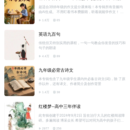
动，还会教大家把短句拼成漂亮的长段落 。 不用费劲儿
刷题，睡前听一听记一记，轻松掌握作文基础，让你下笔
超适合3到6年级的作文提分课来啦！本专辑所有音频均
写作文时，再也不用发愁凑句子，快快来听起来吧！
由AI生成。 不用盯着书本费眼睛，听着就能学作文！ 每
一期都有超精彩的范文分享，不管是暖心的亲情故事、热
1.8万
65
闹的校园趣事，还是难忘的成长瞬间，都能听到。更有一
听就懂的提分小技巧，教你抓细节、写真情，把生活里的
小事写成满分作文。 每天花上十几分钟，上学路上、睡
英语九百句
前时光都能听，不知不觉就能掌握作文秘诀，让作文成绩
蹭蹭往上涨！ 快来加入我们，一起轻松搞定作文吧！
传统但又特别实用的课程，一句一句教会你发音的技巧和
句子的朗读
4.4万
89
九年级必背古诗文
本专辑包含了九年级学生课内外必备古诗文(词)，除 了原
作以外，还有译文、作者简介及创作背景
1.4万
38
红楼梦--高中三年伴读
此专辑创建于2024年9月2日 旨在治疗大儿的红楼阅读障
碍。多遍阅读 博采众长 希望可以对同为高中的孩子们解
决一点问题
2977
256