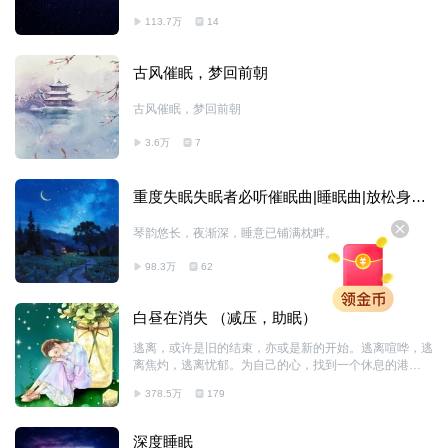
健康状况，同时通过音乐的情感表达功能，影响人的情绪
113.7万
14
和心理状态，达到促进身心健康的效果! 例如：《乡间》
通过乡间特有的虫鸣鸟叫之声，将用户代入夏日傍晚的田
园之中。在聆听此音乐时进行与舒适田园相关的积极联
古风催眠，梦回前朝
想，具有舒缓精神压力、温润心神的功效。《萤火虫花
园》，采用温暖灵动的风铃，颤音琴和拨弦乐器如竖琴和
古风催眠，梦回前朝
吉他为主奏乐器，用偏轻柔的律动和雨木虫鸣等白噪，营
造花园中萤火虫的一闪一闪，给人以丰富的充能感。
3.6万
7
重度失眠失眠者必听催眠曲|睡眠曲|放松身心|
催眠曲很快入睡
琴韵悠长，夜渐深，睡意已铺满枕畔。
98.3万
62
白昼在消失 （减压，助眠）
逃离，或许是旧的结束，亦或是新的开始。逃离喧哗，逃
离焦灼，逃离忧郁。为自己的心，找到一个休息的港
湾。。。。。。
378.5万
179
深度睡眠