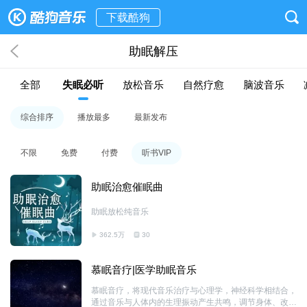
下载酷狗
助眠解压
全部
失眠必听
放松音乐
自然疗愈
脑波音乐
综合排序
播放最多
最新发布
不限
免费
付费
听书VIP
助眠治愈催眠曲
助眠放松纯音乐
362.5万
30
慕眠音疗|医学助眠音乐
慕眠音疗，将现代音乐治疗与心理学，神经科学相结合，
通过音乐与人体内的生理振动产生共鸣，调节身体、改善