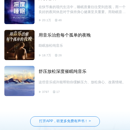
在快节奏的现代生活中，睡眠质量往往受到忽视，而一个
良好的夜间休息对于保持身心健康至关重要。而助眠音
乐，对于睡眠，有着神器的效果。 专辑：深度睡眠音乐
20.1万
46
帮助入眠的睡眠音乐，助眠放松，调节神经系统的好音
乐！
用音乐治愈每个孤单的夜晚
助眠放松纯音乐
18.7万
26
舒压放松深度催眠纯音乐
这些音乐或许能帮助你缓解压力、放松身心、改善情绪。
3797
17
打开APP，听更多免费有声书！ >